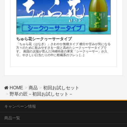
ちゅら花シークヮーサータイプ
「ちゅら花（はなぎ）」さわやか無糖タイプ 糖分や甘みが気になる
方々のために飲みやすさを一段と高めたシークヮーサータイプで
す。 南国の太陽が育んだ沖縄特産の果実「シークヮーサー」が入
り、やさしい口当たりの中に柑橘系のフレッ […]
HOME
商品
初回お試しセット
野草の匠－初回お試しセット－
キャンペーン情報
商品一覧