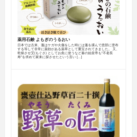
薬用石鹸 よもぎのうるおい
日本では古来、蓬はケガや火傷をした時には蓬を揉んで患部に塗布
する等して非常に薬効がある薬草として重宝されてきました。 又、
乾燥させ艾(もぐさ) としてお灸に使うなど秦の始皇帝も“不老長
寿”を求めて家来に探させたという言い […]